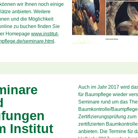
können wir Ihnen noch einige
lätze anbieten. Weitere
onen und die Möglichkeit
nline zu buchen finden Sie
erer Homepage
www.institut-
mpflege.de/seminare.html
.
minare
Auch im Jahr 2017 wird das 
für Baumpflege wieder ver
d
Seminare rund um das Th
Baumkontrolle/Baumpflege
üfungen
Zertifizierungsprüfung zum
 Institut
zertifizierten Baumkontrolle
anbieten. Die Termine für d