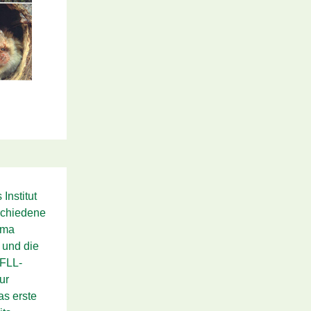
Institut
schiedene
ema
 und die
 FLL-
ur
as erste