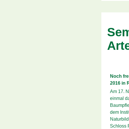
Sem
Art
Noch fre
2016 in 
Am 17. N
einmal d
Baumpfle
dem Insti
Naturbild
Schloss R