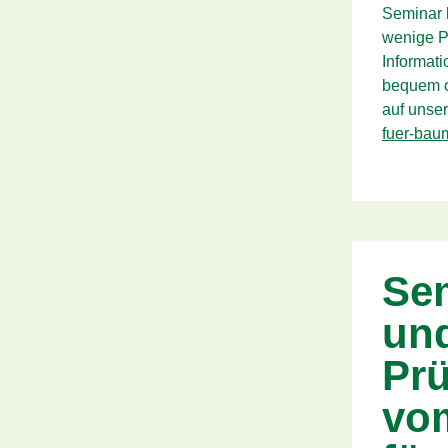
Seminar 
wenige P
Informati
bequem o
auf uns
fuer-bau
Se
un
Pr
vom