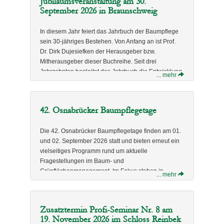
Jubiläumsveranstaltung am 30.
September 2026 in Braunschweig
In diesem Jahr feiert das Jahrbuch der Baumpflege
sein 30-jähriges Bestehen. Von Anfang an ist Prof.
Dr. Dirk Dujesiefken der Herausgeber bzw.
Mitherausgeber dieser Buchreihe. Seit drei
Jahrzehnten begleitet das Jahrbuch die Entwicklung
...
mehr
der Baumpflegebranche als verlässliches
Fachmedium und hat sich als anerkanntes
Standardwerk für Wissenschaft, Praxis und
42. Osnabrücker Baumpflegetage
Weiterbildung etabliert. Als Sitz des Verlags steht
Braunschweig dabei für Kontinuität, Qualität und die
Die 42. Osnabrücker Baumpflegetage finden am 01.
enge fachliche Zusammenarbeit.
und 02. September 2026 statt und bieten erneut ein
Der Schutz und die Pflege von Straßenbäumen ist
vielseitiges Programm rund um aktuelle
der Themenschwerpunkt der Fachtagung am 30.
Fragestellungen im Baum- und
September 2026. Dirk Dujesiefken wird dort einen
Vortrag zur Jungbaumpflege halten.
Grünflächenmanagement. Im Fokus stehen in
...
mehr
diesem Jahr insbesondere die Erhaltung und
Förderung der Biodiversität durch gezielte
Weitere Informationen zu der Sonderveranstaltung
Baumpflege. Neben Fachvorträgen zu alten
finden Sie
hier
.
Zusatztermin Profi-Seminar Nr. 8 am
Stadtbäumen, klimabedingten Veränderungen und
19. November 2026 im Schloss Reinbek
neuen technischen Standards erwartet die