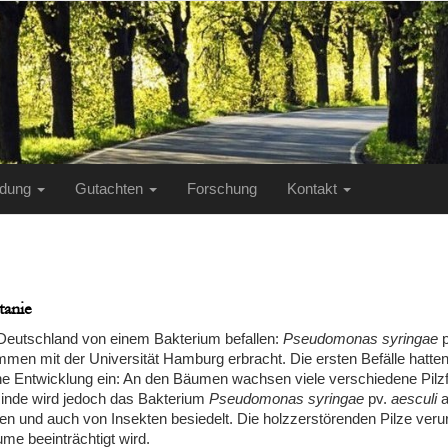
ildung
Gutachten
Forschung
Kontakt
tanie
 Deutschland von einem Bakterium befallen:
Pseudomonas syringae
p
men mit der Universität Hamburg erbracht. Die ersten Befälle hatte
e Entwicklung ein: An den Bäumen wachsen viele verschiedene Pilzfru
Rinde wird jedoch das Bakterium
Pseudomonas syringae
pv.
aesculi
a
n und auch von Insekten besiedelt. Die holzzerstörenden Pilze veru
me beeinträchtigt wird.