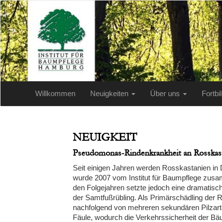
Willkommen
Neuigkeiten
Über uns
Fortb
NEUIGKEIT
Pseudomonas-Rindenkrankheit an Rosskas
Seit einigen Jahren werden Rosskastanien in
wurde 2007 vom Institut für Baumpflege zusam
den Folgejahren setzte jedoch eine dramatisch
der Samtfußrübling. Als Primärschädling der 
nachfolgend von mehreren sekundären Pilzarte
Fäule, wodurch die Verkehrssicherheit der Bäu