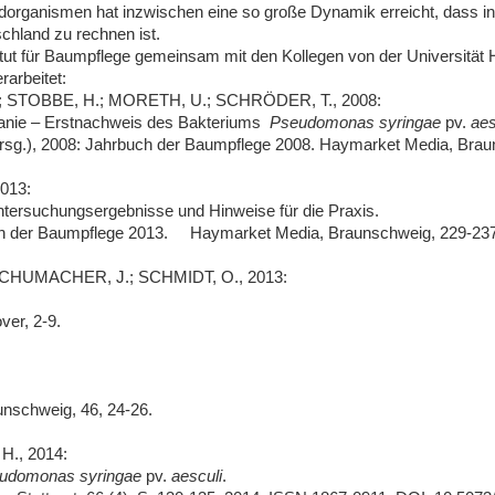
rganismen hat inzwischen eine so große Dynamik erreicht, dass i
chland zu rechnen ist.
itut für Baumpflege gemeinsam mit den Kollegen von der Universität
arbeitet:
; STOBBE, H.; MORETH, U.; SCHRÖDER, T., 2008:
anie – Erstnachweis des Bakteriums
Pseudomonas syringae
pv.
aes
.), 2008: Jahrbuch der Baumpflege 2008. Haymarket Media, Brau
013:
tersuchungsergebnisse und Hinweise für die Praxis.
ch der Baumpflege 2013. Haymarket Media, Braunschweig, 229-237
CHUMACHER, J.; SCHMIDT, O., 2013:
ver, 2-9.
schweig, 46, 24-26.
., 2014:
udomonas syringae
pv.
aesculi
.