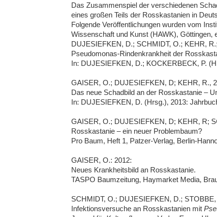
Das Zusammenspiel der verschiedenen Schado
eines großen Teils der Rosskastanien in Deuts
Folgende Veröffentlichungen wurden vom Inst
Wissenschaft und Kunst (HAWK), Göttingen, er
DUJESIEFKEN, D.; SCHMIDT, O.; KEHR, R.
Pseudomonas-Rindenkrankheit der Rosskast
In: DUJESIEFKEN, D.; KOCKERBECK, P. (Hrsg
GAISER, O.; DUJESIEFKEN, D; KEHR, R., 2
Das neue Schadbild an der Rosskastanie – Un
In: DUJESIEFKEN, D. (Hrsg.), 2013: Jahrbu
GAISER, O.; DUJESIEFKEN, D; KEHR, R; S
Rosskastanie – ein neuer Problembaum?
Pro Baum, Heft 1, Patzer-Verlag, Berlin-Hanno
GAISER, O.: 2012:
Neues Krankheitsbild an Rosskastanie.
TASPO Baumzeitung, Haymarket Media, Braun
SCHMIDT, O.; DUJESIEFKEN, D.; STOBBE, H
Infektionsversuche an Rosskastanien mit
Pse