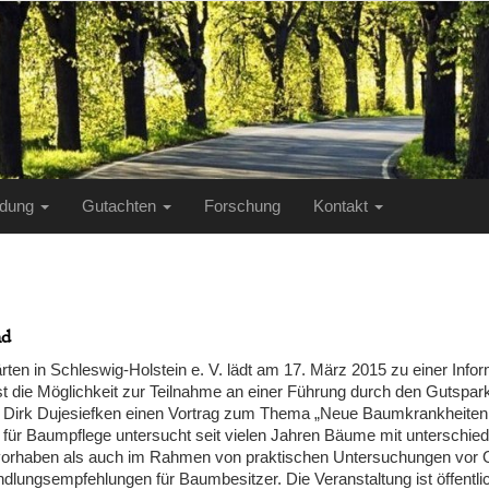
ildung
Gutachten
Forschung
Kontakt
nd
rten in Schleswig-Holstein e. V. lädt am 17. März 2015 zu einer Infor
 die Möglichkeit zur Teilnahme an einer Führung durch den Gutspark 
r. Dirk Dujesiefken einen Vortrag zum Thema „Neue Baumkrankheite
t für Baumpflege untersucht seit vielen Jahren Bäume mit unterschie
haben als auch im Rahmen von praktischen Untersuchungen vor Ort.
lungsempfehlungen für Baumbesitzer. Die Veranstaltung ist öffentlic