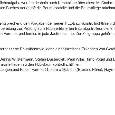
flichtaufgabe werden deshalb auch Kenntnisse über diese Maßnahme
euen Buches verknüpft die Baumkontrolle und die Baumpflege miteina
 entsprechend den Vorgaben der neuen FLL-Baumkontrollrichtlinien, 
bereitung zur Prüfung zum FLL-zertifizierten Baumkontrolleur dienen. E
nen Formats problemlos in jede Jackentasche. Zur Zielgruppe gehör
h verbesserte Baumkontrolle, denn ein frühzeitiges Erkennen von Gef
ennis Wilstermann, Stefan Düsterdiek, Paul Wilm, Timo Vogel und D
axisleitfaden zu den FLL-Baumkontrollrichtlinien
bildungen und Fotos, Format 11,5 cm x 16,5 cm (Breite x Höhe); Haym