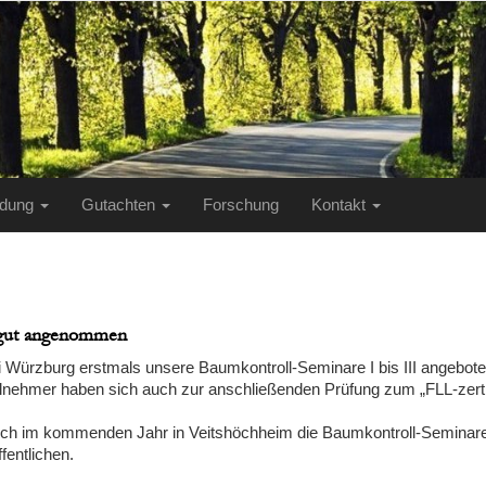
ildung
Gutachten
Forschung
Kontakt
t gut angenommen
i Würzburg erstmals unsere Baumkontroll-Seminare I bis III angebot
ilnehmer haben sich auch zur anschließenden Prüfung zum „FLL-zerti
ch im kommenden Jahr in Veitshöchheim die Baumkontroll-Seminare 
fentlichen.